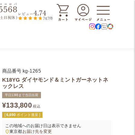
4.74
レビュー
747件
商品番号
kg-1265
K18YG ダイヤモンド＆ミントガーネットネ
ックレス
平日13時まで当日出荷
¥
133,800
税込
[
6,690
ポイント進呈 ]
この地域へのお届け日は表示できません
東京都
お届け先を変更