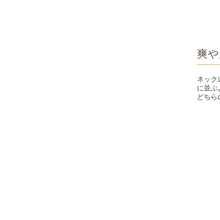
爽や
ネック
に並ぶ
どちら