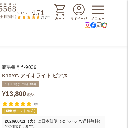
4.74
レビュー
747件
商品番号
fi-9036
K10YG アイオライト ピアス
平日13時まで当日出荷
¥
13,800
税込
1件
[
690
ポイント進呈 ]
2026/08/11（火）
に
日本郵便（ゆうパック/送料無料）
でお届けします。