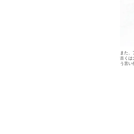
また、
古くは
う言い