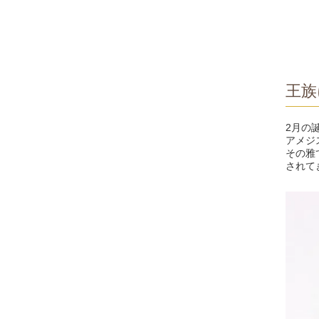
王族
2月の
アメジ
その雅
されて