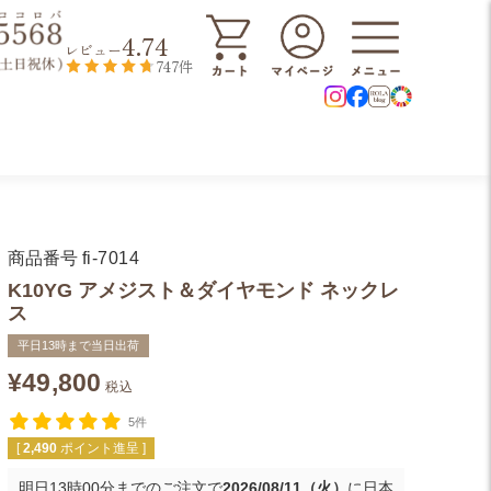
4.74
レビュー
747件
商品番号
fi-7014
K10YG アメジスト＆ダイヤモンド ネックレ
ス
平日13時まで当日出荷
¥
49,800
税込
5件
[
2,490
ポイント進呈 ]
明日
13時00分
までのご注文で
2026/08/11（火）
に
日本