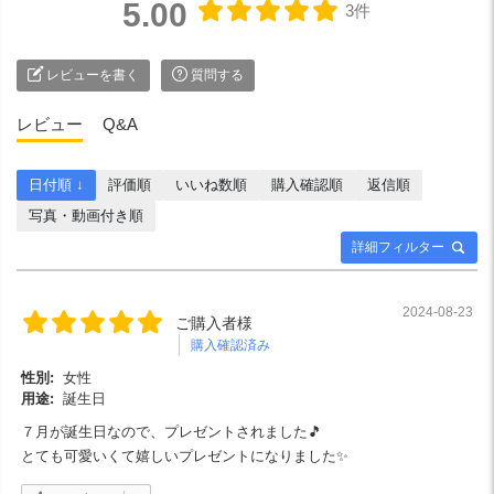
5.00
3件
レビューを書く
質問する
レビュー
Q&A
日付順 ↓
評価順
いいね数順
購入確認順
返信順
写真・動画付き順
詳細フィルター
2024-08-23
ご購入者様
購入確認済み
性別:
女性
用途:
誕生日
７月が誕生日なので、プレゼントされました🎵
とても可愛いくて嬉しいプレゼントになりました✨