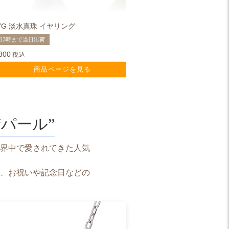
0YG 淡水真珠 イヤリング
K18YG
13時まで当日出荷
平日13時
800
¥
47,800
税込
商品ページを見る
パール”
界中で愛されてきた人気
、お祝いや記念日などの