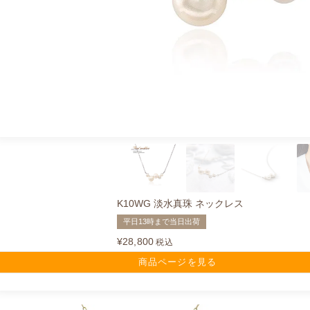
K10WG 淡水真珠 ネックレス
平日13時まで当日出荷
¥
28,800
税込
商品ページを見る