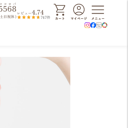
4.74
レビュー
747件