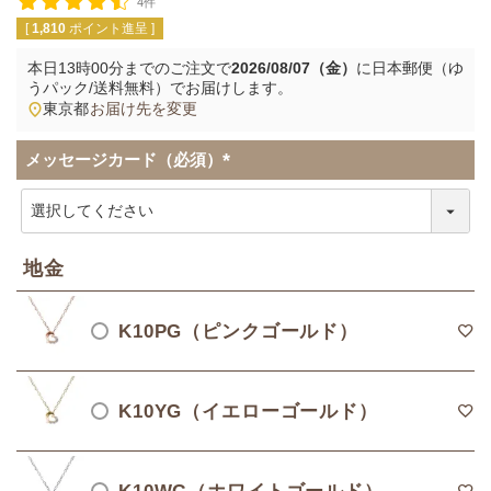
4件
[
1,810
ポイント進呈 ]
本日
13時00分
までのご注文で
2026/08/07（金）
に
日本郵便（ゆ
うパック/送料無料）
でお届けします。
東京都
お届け先を変更
メッセージカード（必須）
(
必
須
)
地金
K10PG（ピンクゴールド）
K10YG（イエローゴールド）