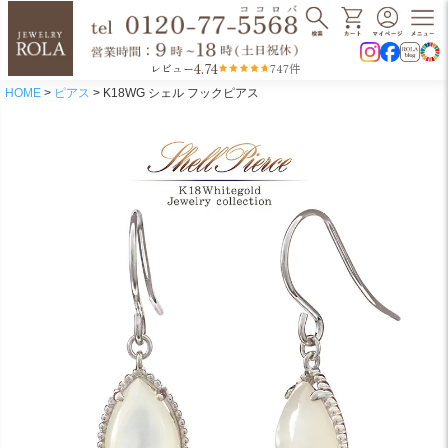
4.74
レビュー
747件
HOME
ピアス
K18WG シェル フックピアス