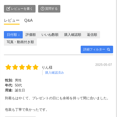
レビューを書く
質問する
レビュー
Q&A
日付順 ↓
評価順
いいね数順
購入確認順
返信順
写真・動画付き順
詳細フィルター
2025-05-07
りん様
購入確認済み
性別:
男性
年代:
50代
用途:
誕生日
到着もはやくて、プレゼントの日にも余裕を持って間に合いました。
包装も丁寧で良かったです。