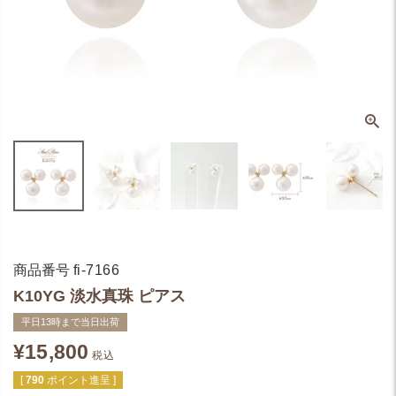
商品番号
fi-7166
K10YG 淡水真珠 ピアス
平日13時まで当日出荷
¥
15,800
税込
[
790
ポイント進呈 ]