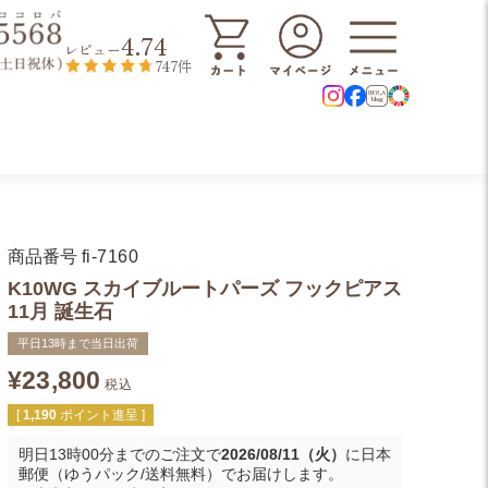
4.74
レビュー
747件
商品番号
fi-7160
K10WG スカイブルートパーズ フックピアス
11月 誕生石
平日13時まで当日出荷
¥
23,800
税込
[
1,190
ポイント進呈 ]
明日
13時00分
までのご注文で
2026/08/11（火）
に
日本
郵便（ゆうパック/送料無料）
でお届けします。