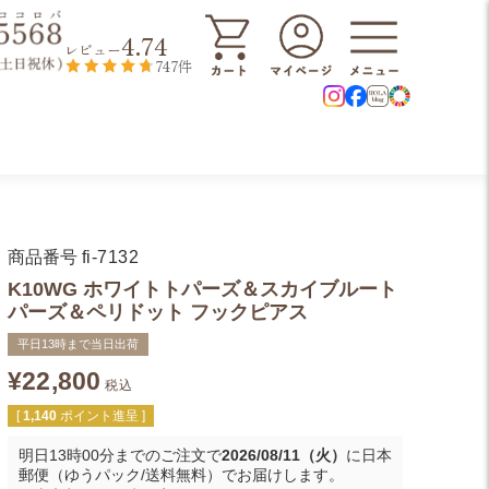
4.74
レビュー
747件
商品番号
fi-7132
K10WG ホワイトトパーズ＆スカイブルート
パーズ＆ペリドット フックピアス
平日13時まで当日出荷
¥
22,800
税込
[
1,140
ポイント進呈 ]
明日
13時00分
までのご注文で
2026/08/11（火）
に
日本
郵便（ゆうパック/送料無料）
でお届けします。