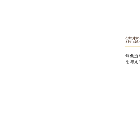
清楚
無色透
を与え