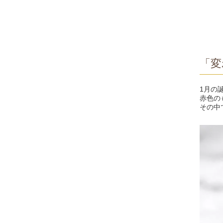
「変
1月の
赤色の
その中