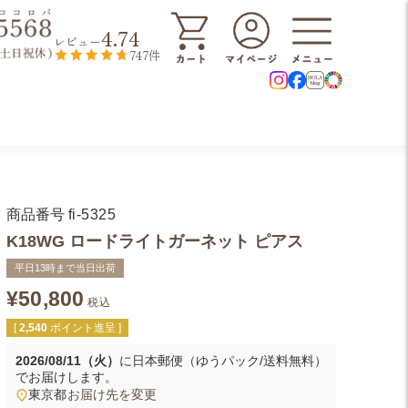
4.74
レビュー
747件
商品番号
fi-5325
K18WG ロードライトガーネット ピアス
平日13時まで当日出荷
¥
50,800
税込
[
2,540
ポイント進呈 ]
2026/08/11（火）
に
日本郵便（ゆうパック/送料無料）
でお届けします。
東京都
お届け先を変更