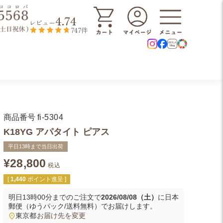
4.74
レビュー
747件
商品番号
fi-5304
K18YG アパタイト ピアス
平日13時まで当日出荷
¥
28,800
税込
[
1,440
ポイント進呈 ]
明日
13時00分
までのご注文で
2026/08/08（土）
に
日本
郵便（ゆうパック/送料無料）
でお届けします。
東京都
お届け先を変更