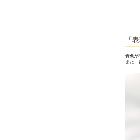
「表
青色が
また、