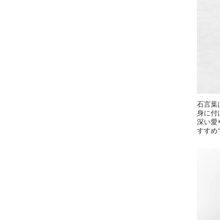
石言葉
身に付
深い愛
すすめ