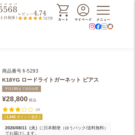
4.74
レビュー
747件
商品番号
fi-5293
K18YG ロードライトガーネット ピアス
平日13時まで当日出荷
¥
28,800
税込
1件
[
1,440
ポイント進呈 ]
2026/08/11（火）
に
日本郵便（ゆうパック/送料無料）
でお届けします。