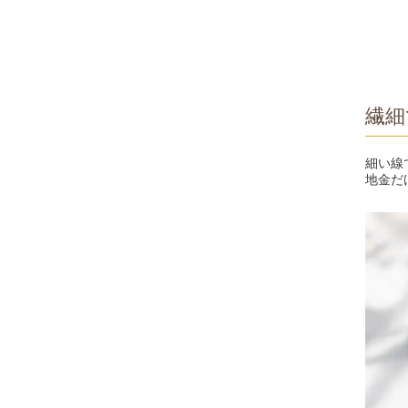
繊細
細い線
地金だ