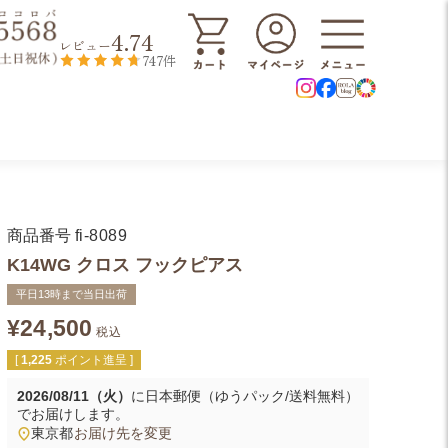
4.74
レビュー
747件
商品番号
fi-8089
K14WG クロス フックピアス
平日13時まで当日出荷
¥
24,500
税込
[
1,225
ポイント進呈 ]
2026/08/11（火）
に
日本郵便（ゆうパック/送料無料）
でお届けします。
東京都
お届け先を変更