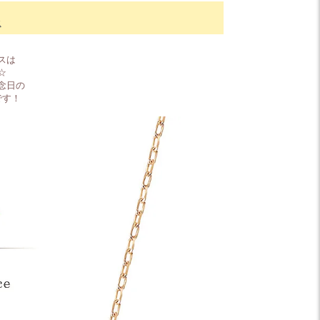
ス
スは
☆
念日の
です！