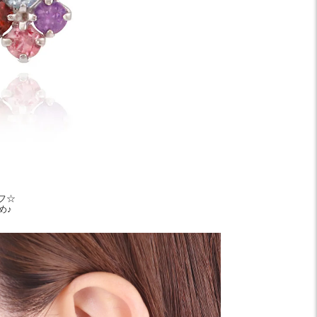
フ☆
め♪