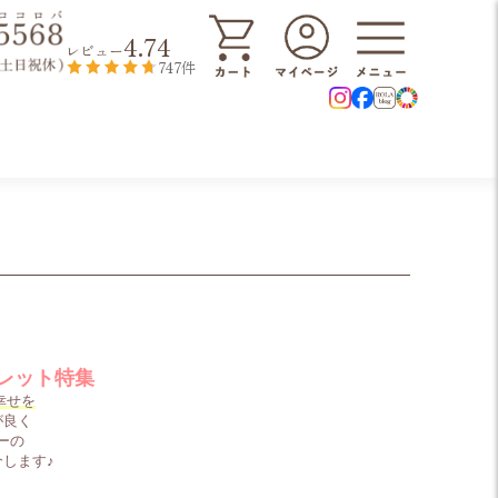
4.74
レビュー
747件
レット特集
幸せを
が良く
ーの
介します♪