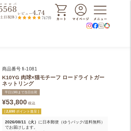
4.74
レビュー
747件
商品番号
fi-1081
K10YG 肉球×猫モチーフ ロードライトガー
ネットリング
平日13時まで当日出荷
¥
53,800
税込
[
2,690
ポイント進呈 ]
2026/08/11（火）
に
日本郵便（ゆうパック/送料無料）
でお届けします。