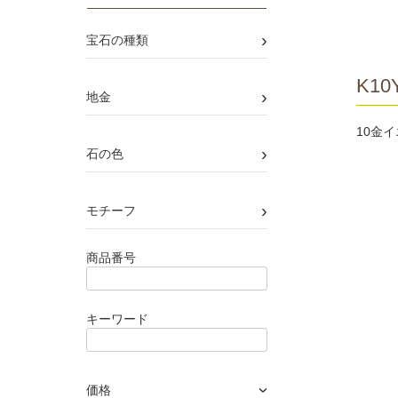
›
宝石の種類
K10Y
›
地金
10金
›
石の色
›
モチーフ
商品番号
キーワード
価格
›