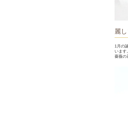
麗し
1月の
います
薔薇の