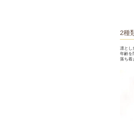
2種
凛とし
年齢を
落ち着