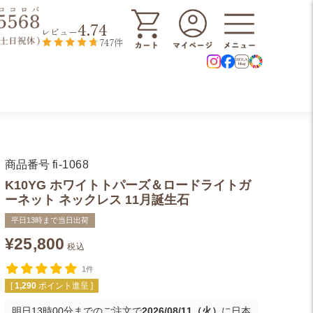
4.74
レビュー
747件
商品番号
fi-1068
K10YG ホワイトトパーズ＆ロードライトガ
ーネット ネックレス 11月誕生石
平日13時まで当日出荷
¥
25,800
税込
1件
[
1,290
ポイント進呈 ]
明日
13時00分
までのご注文で
2026/08/11（火）
に
日本