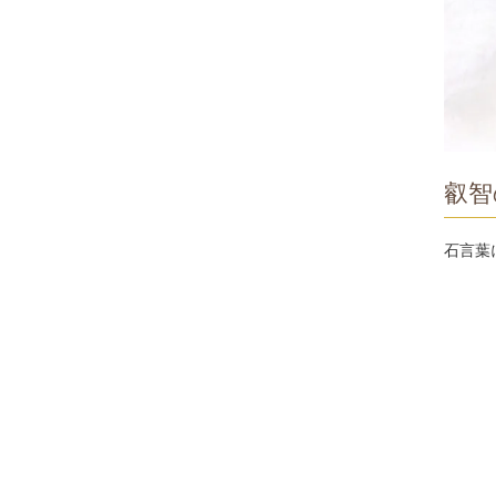
叡智
石言葉