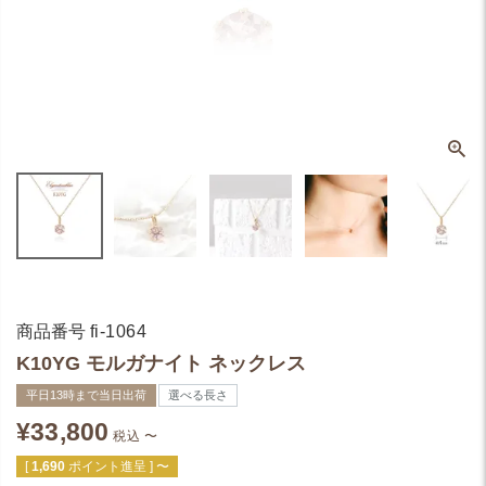
商品番号
fi-1064
K10YG モルガナイト ネックレス
平日13時まで当日出荷
選べる長さ
¥
33,800
税込
〜
[
1,690
ポイント進呈 ]
〜