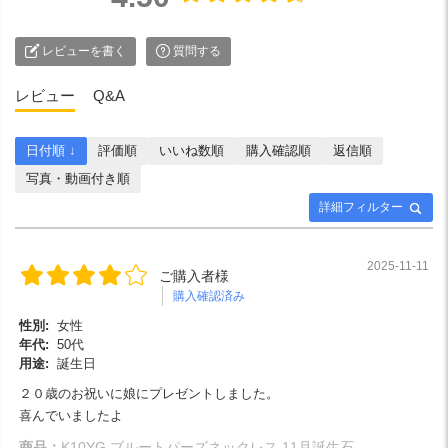
レビューを書く
質問する
レビュー
Q&A
日付順 ↓
評価順
いいね数順
購入確認順
返信順
写真・動画付き順
詳細フィルター
2025-11-11
ご購入者様
購入確認済み
性別:
女性
年代:
50代
用途:
誕生日
２０歳のお祝いに娘にプレゼントしました。
喜んでいましたよ
商品：
K10YG ブルートパーズネックレス 11月誕生石