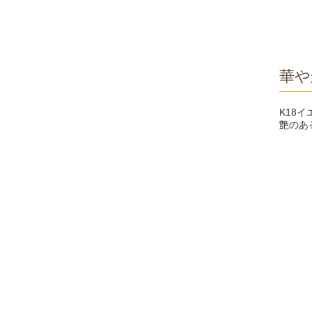
華や
K18
艶のあ