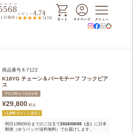
4.74
レビュー
747件
商品番号
fi-7122
K18YG チェーン＆バーモチーフ フックピア
ス
平日13時まで当日出荷
¥
29,800
税込
[
1,490
ポイント進呈 ]
明日
13時00分
までのご注文で
2026/08/08（土）
に
日本
郵便（ゆうパック/送料無料）
でお届けします。