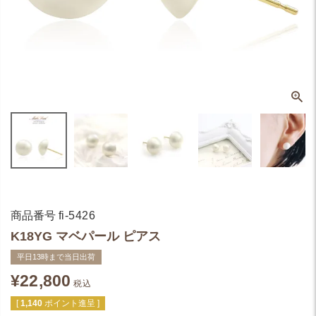
商品番号
fi-5426
K18YG マベパール ピアス
平日13時まで当日出荷
¥
22,800
税込
[
1,140
ポイント進呈 ]