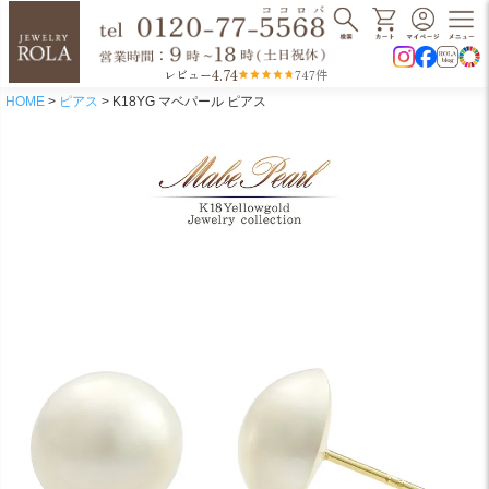
4.74
レビュー
747件
HOME
ピアス
K18YG マベパール ピアス