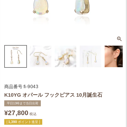
商品番号
fi-9043
K10YG オパール フックピアス 10月誕生石
平日13時まで当日出荷
¥
27,800
税込
[
1,390
ポイント進呈 ]