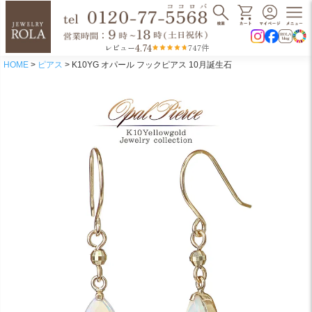
4.74
レビュー
747件
HOME
ピアス
K10YG オパール フックピアス 10月誕生石