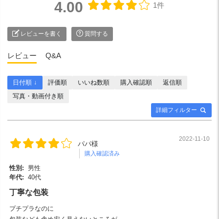
4.00
1件
レビューを書く
質問する
レビュー
Q&A
日付順 ↓
評価順
いいね数順
購入確認順
返信順
写真・動画付き順
詳細フィルター
2022-11-10
パパ様
購入確認済み
性別:
男性
年代:
40代
丁寧な包装
プチプラなのに