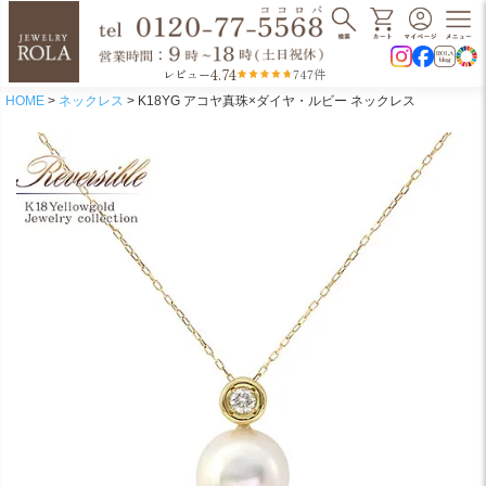
4.74
レビュー
747件
HOME
ネックレス
K18YG アコヤ真珠×ダイヤ・ルビー ネックレス