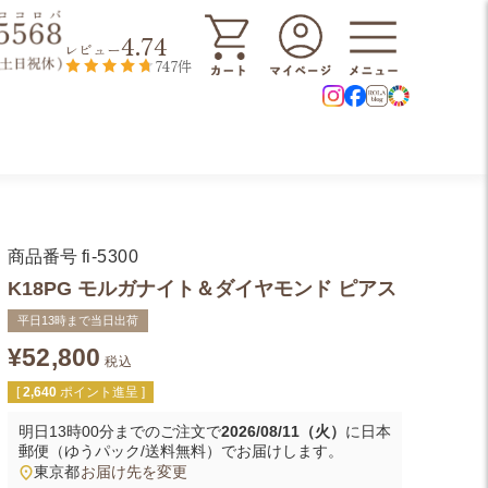
4.74
レビュー
747件
商品番号
fi-5300
K18PG モルガナイト＆ダイヤモンド ピアス
平日13時まで当日出荷
¥
52,800
税込
[
2,640
ポイント進呈 ]
明日
13時00分
までのご注文で
2026/08/11（火）
に
日本
郵便（ゆうパック/送料無料）
でお届けします。
東京都
お届け先を変更