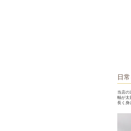
日常
当店の
軸が太
長く身