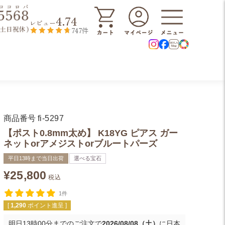
4.74
レビュー
747件
商品番号
fi-5297
【ポスト0.8mm太め】 K18YG ピアス ガー
ネットorアメジストorブルートパーズ
平日13時まで当日出荷
選べる宝石
¥
25,800
税込
1件
[
1,290
ポイント進呈 ]
明日
13時00分
までのご注文で
2026/08/08（土）
に
日本