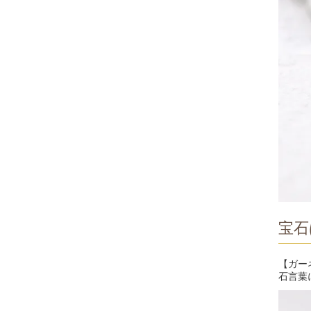
宝石
【ガー
石言葉