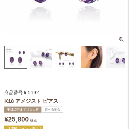
商品番号
fi-5192
K18 アメジスト ピアス
平日13時まで当日出荷
選べる地金
¥
25,800
税込
[
1,290
ポイント進呈 ]