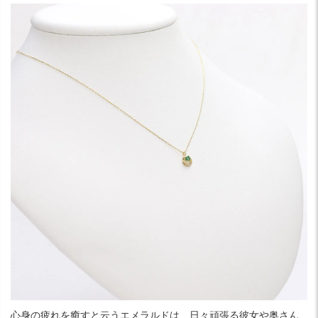
心身の疲れを癒すと云うエメラルドは、日々頑張る彼女や奥さん