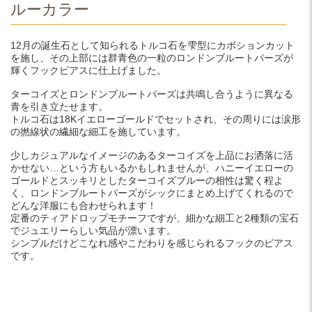
ルーカラー
12月の誕生石として知られるトルコ石を雫型にカボションカット
を施し、その上部には群青色の一粒のロンドンブルートパーズが
輝くフックピアスに仕上げました。
ターコイズとロンドンブルートパーズは共鳴し合うように異なる
青を引き立たせます。
トルコ石は18Kイエローゴールドでセットされ、その周りには涙形
の撚線状の繊細な細工を施しています。
少しカジュアルなイメージのあるターコイズを上品にお洒落に活
かせない…という方もいるかもしれませんが、ハニーイエローの
ゴールドとスッキリとしたターコイズブルーの相性は驚く程よ
く、ロンドンブルートパーズがシックにまとめ上げてくれるので
どんな洋服にも合わせられます！
定番のティアドロップモチーフですが、細かな細工と2種類の宝石
でジュエリーらしい気品が漂います。
シンプルだけどこなれ感やこだわりを感じられるフックのピアス
です。