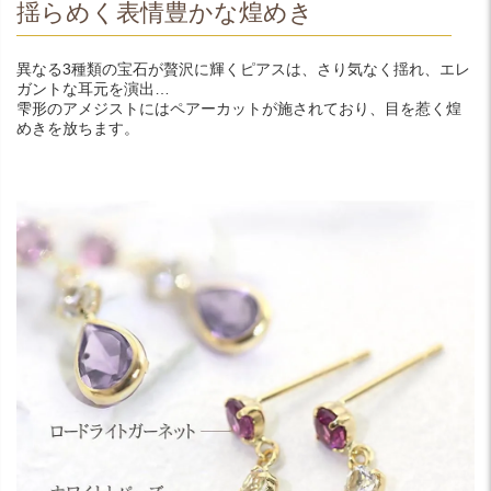
揺らめく表情豊かな煌めき
異なる3種類の宝石が贅沢に輝くピアスは、さり気なく揺れ、エレ
ガントな耳元を演出…
雫形のアメジストにはペアーカットが施されており、目を惹く煌
めきを放ちます。