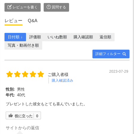
レビューを書く
質問する
レビュー
Q&A
日付順 ↓
評価順
いいね数順
購入確認順
返信順
写真・動画付き順
詳細フィルター
2023-07-29
ご購入者様
購入確認済み
性別:
男性
年代:
40代
プレゼントした彼女もとても喜んでいました。
役に立った
0
サイトからの返信