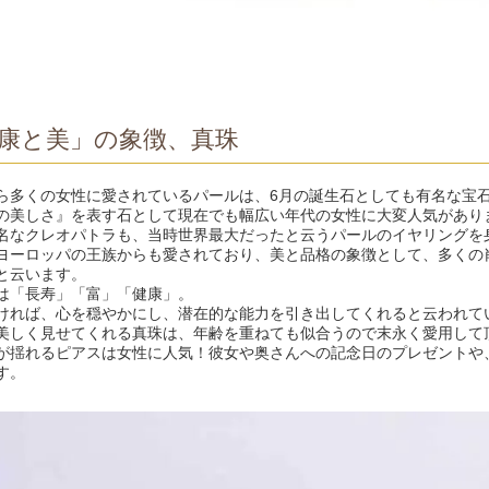
康と美」の象徴、真珠
ら多くの女性に愛されているパールは、6月の誕生石としても有名な宝
の美しさ』を表す石として現在でも幅広い年代の女性に大変人気があり
名なクレオパトラも、当時世界最大だったと云うパールのイヤリングを
ヨーロッパの王族からも愛されており、美と品格の象徴として、多くの
と云います。
は「長寿」「富」「健康」。
ければ、心を穏やかにし、潜在的な能力を引き出してくれると云われて
美しく見せてくれる真珠は、年齢を重ねても似合うので末永く愛用して
が揺れるピアスは女性に人気！彼女や奥さんへの記念日のプレゼントや
す。