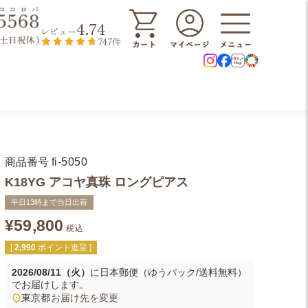
4.74
レビュー
747件
商品番号
fi-5050
K18YG アコヤ真珠 ロングピアス
平日13時まで当日出荷
¥
59,800
税込
[
2,990
ポイント進呈 ]
2026/08/11（火）
に
日本郵便（ゆうパック/送料無料）
でお届けします。
東京都
お届け先を変更