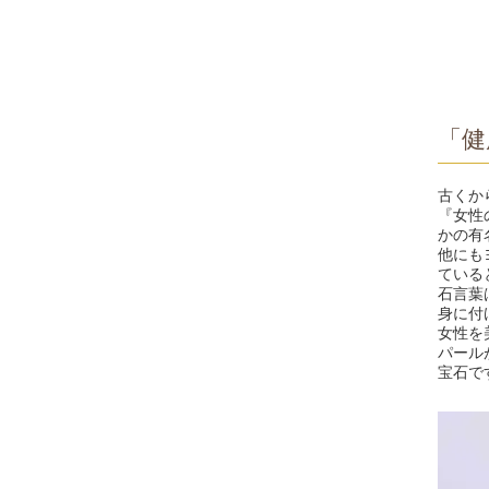
「健
古くか
『女性
かの有
他にも
ている
石言葉
身に付
女性を
パール
宝石で