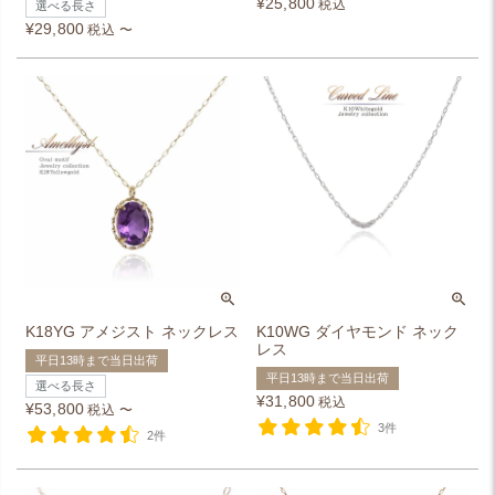
¥
25,800
税込
選べる長さ
¥
29,800
税込
〜
K18YG アメジスト ネックレス
K10WG ダイヤモンド ネック
レス
平日13時まで当日出荷
平日13時まで当日出荷
選べる長さ
¥
31,800
税込
¥
53,800
税込
〜
3件
2件