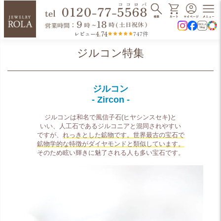
4.74
レビュー
747件
ジルコン特集
ジルコン
- Zircon -
ジルコンは和名で風信子石(ヒヤシンスセキ)と
いい、人工石であるジルコニアと混同されやすい
ですが、
れっきとした鉱物です。世界最古の宝石で
鉱物学的な特徴がダイヤモンドと類似しています。
そのため眩い輝きに魅了される人も多い宝石です。