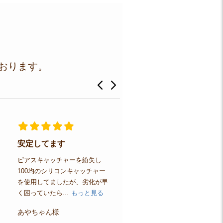
おります。
安定してます
ダイヤモンドバタフライ
ピアス
ピアスキャッチャーを紛失し
100均のシリコンキャッチャー
購入前にお店の方に、綺麗なダ
を使用してましたが、劣化が早
イヤモンドですか？など質問さ
く困っていたら...
もっと見る
せてもらい、安心した上で購入
送られてきたピ...
もっと見る
あやちゃん様