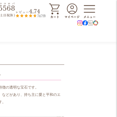
4.74
レビュー
747件
-
特徴の透明な宝石です。
」などがあり、持ち主に愛と平和のエ
す。