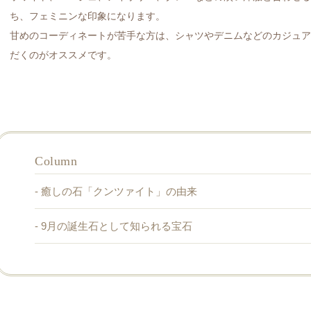
ち、フェミニンな印象になります。
甘めのコーディネートが苦手な方は、シャツやデニムなどのカジュ
だくのがオススメです。
Column
- 癒しの石「クンツァイト」の由来
クンツァイトはスポジュミン（リチア輝石）と呼ばれる鉱物が
- 9月の誕生石として知られる宝石
ピンクや紫がかったライラックカラー（ライラックピンク）に
アメリカではじめて発見された際に、鉱物化学者で宝石の研究
2021年12月に日本の宝石改定で、サファイアに加えて9月の
でクンツァイトと名づけられました。
ました。
彼女や奥様（妻）が9月生まれだけど「以前、サファイアはプ
ファイア以外の誕生石アクセサリーを探している」という方に