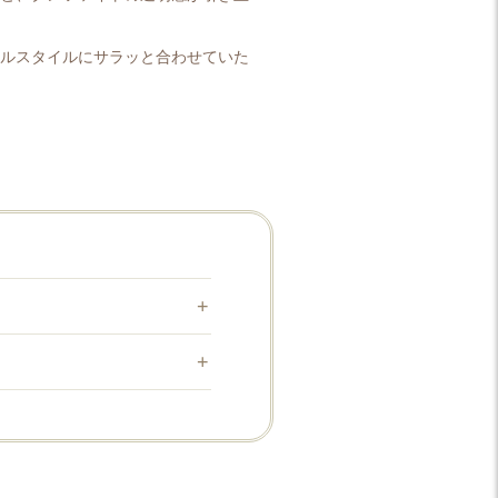
アルスタイルにサラッと合わせていた
、微小のマンガンによって淡い
変種した宝石です。
者である「クンツ博士」に因ん
誕生石にクンツァイトが追加され
レゼントしたことがある」「サ
おすすめしたい誕生石です。