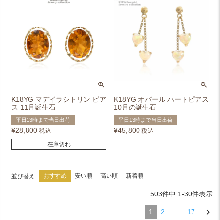
K18YG マデイラシトリン ピア
K18YG オパール ハートピアス
ス 11月誕生石
10月の誕生石
平日13時まで当日出荷
平日13時まで当日出荷
¥
28,800
¥
45,800
税込
税込
在庫切れ
おすすめ
安い順
高い順
新着順
並び替え
503
件中
1
-
30
件表示
1
2
…
17