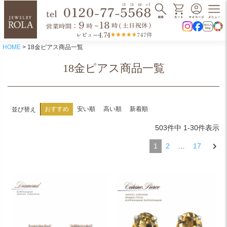
4.74
レビュー
747件
HOME
18金ピアス商品一覧
18金ピアス商品一覧
おすすめ
安い順
高い順
新着順
並び替え
503
件中
1
-
30
件表示
1
2
…
17