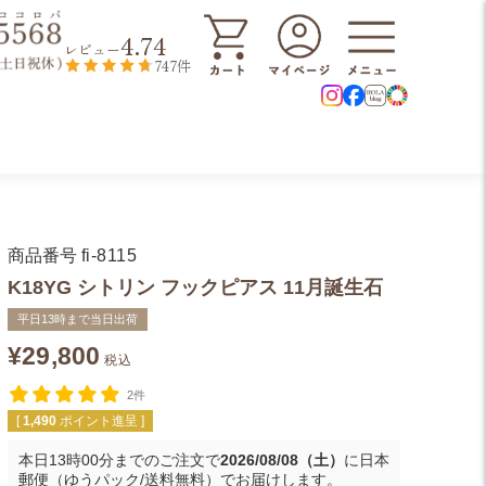
4.74
レビュー
747件
商品番号
fi-8115
K18YG シトリン フックピアス 11月誕生石
平日13時まで当日出荷
¥
29,800
税込
2件
[
1,490
ポイント進呈 ]
本日
13時00分
までのご注文で
2026/08/08（土）
に
日本
郵便（ゆうパック/送料無料）
でお届けします。