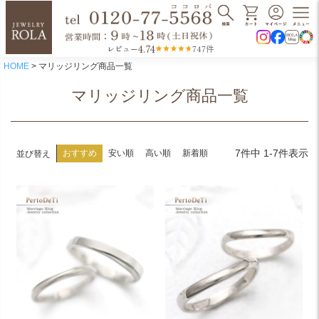
4.74
レビュー
747件
HOME
マリッジリング商品一覧
マリッジリング商品一覧
7
件中
1
-
7
件表示
おすすめ
安い順
高い順
新着順
並び替え