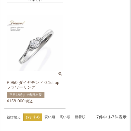
Pt950 ダイヤモンド 0.1ct up
フラワーリング
平日13時まで当日出荷
¥
158,000
税込
7
件中
1
-
7
件表示
おすすめ
安い順
高い順
新着順
並び替え