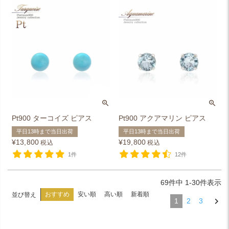
Pt900 ターコイズ ピアス
Pt900 アクアマリン ピアス
平日13時まで当日出荷
平日13時まで当日出荷
¥
13,800
¥
19,800
税込
税込
1件
12件
69
件中
1
-
30
件表示
おすすめ
安い順
高い順
新着順
並び替え
1
2
3