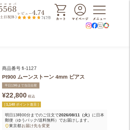
4.74
レビュー
747件
商品番号
fi-1127
Pt900 ムーンストーン 4mm ピアス
平日13時まで当日出荷
¥
22,800
税込
[
1,140
ポイント進呈 ]
明日
13時00分
までのご注文で
2026/08/11（火）
に
日本
郵便（ゆうパック/送料無料）
でお届けします。
東京都
お届け先を変更