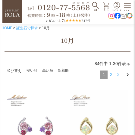
4.74
レビュー
747件
HOME
誕生石で探す
10月
10月
84
件中
1
-
30
件表示
安い順
高い順
新着順
並び替え
1
2
3