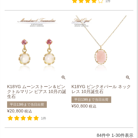
1件
K18YG ムーンストーン＆ピン
K18YG ピンクオパール ネック
クトルマリン ピアス 10月の誕
レス 10月誕生石
生石
平日13時まで当日出荷
平日13時まで当日出荷
¥
50,800
税込
¥
20,800
税込
1件
84
件中
1
-
30
件表示