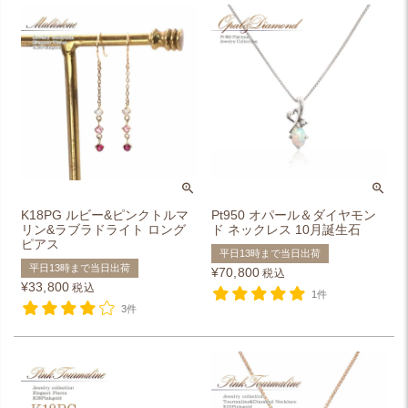
K18PG ルビー&ピンクトルマ
Pt950 オパール＆ダイヤモン
リン&ラブラドライト ロング
ド ネックレス 10月誕生石
ピアス
平日13時まで当日出荷
平日13時まで当日出荷
¥
70,800
税込
¥
33,800
税込
1件
3件