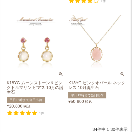
1件
K18YG ムーンストーン＆ピン
K18YG ピンクオパール ネック
クトルマリン ピアス 10月の誕
レス 10月誕生石
生石
平日13時まで当日出荷
平日13時まで当日出荷
¥
50,800
税込
¥
20,800
税込
1件
84
件中
1
-
30
件表示