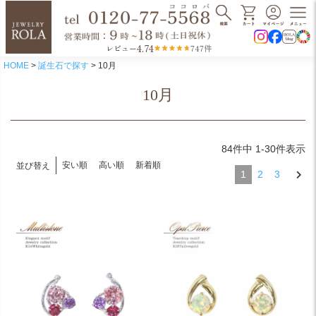
4.74
レビュー
747件
HOME
誕生石で探す
10月
10月
84
件中
1
-
30
件表示
安い順
高い順
新着順
並び替え
1
2
3