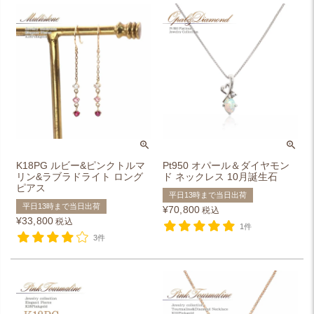
K18PG ルビー&ピンクトルマ
Pt950 オパール＆ダイヤモン
リン&ラブラドライト ロング
ド ネックレス 10月誕生石
ピアス
平日13時まで当日出荷
平日13時まで当日出荷
¥
70,800
税込
¥
33,800
税込
1件
3件