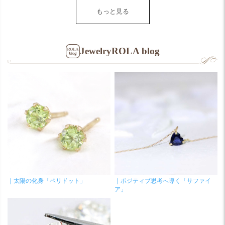
もっと見る
JewelryROLA blog
｜太陽の化身「ペリドット」
｜ポジティブ思考へ導く「サファイ
ア」