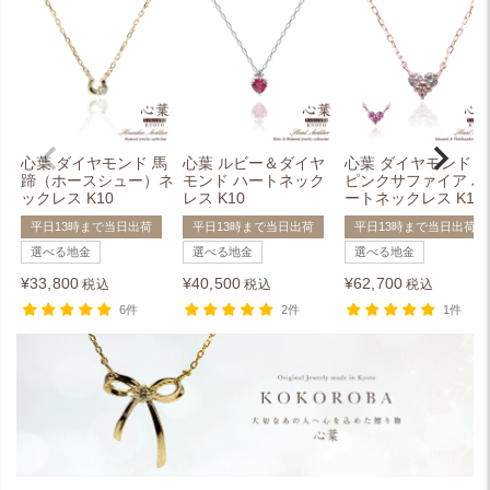
心葉 ダイヤモンド 馬
心葉 ルビー＆ダイヤ
心葉 ダイヤモンド＆
蹄（ホースシュー）ネ
モンド ハートネック
ピンクサファイア ハ
ックレス K10
レス K10
ートネックレス K10
平日13時まで当日出荷
平日13時まで当日出荷
平日13時まで当日出荷
選べる地金
選べる地金
選べる地金
¥
33,800
¥
40,500
¥
62,700
税込
税込
税込
6件
2件
1件