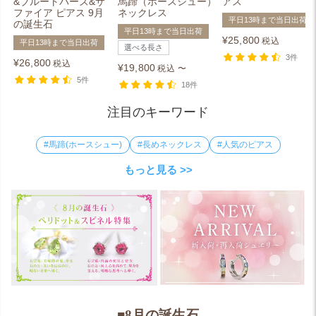
&ブルートパーズ&サ
馬蹄（ホースシュー）
アス
ファイア ピアス 9月
ネックレス
平日13時まで当日出荷
の誕生石
平日13時まで当日出荷
¥
25,800
税込
平日13時まで当日出荷
選べる長さ
3件
¥
26,800
税込
¥
19,800
税込
〜
5件
18件
注目のキーワード
#馬蹄(ホースシュー)
#長めネックレス
#人気のピアス
もっと見る >>
■8月の誕生石