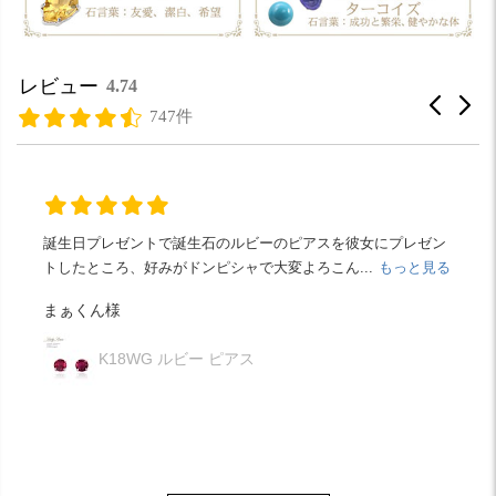
レビュー
4.74
747件
アスを彼女にプレゼン
気に入っていたのに
ろこん...
もっと見る
片方無くしてしまいました。
以前購入した時より
値段は上がってましたが（ ; ...
もっと見る
たっちゃん様
【片方販売】K18×Pt900 ピアリ
フープ K18×Pt900