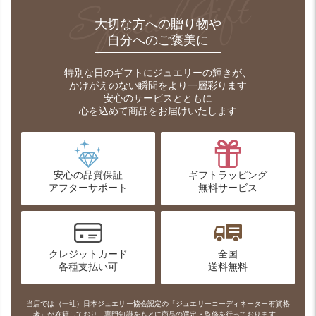
SpecialGift
大切な方への贈り物や
自分へのご褒美に
特別な日のギフトにジュエリーの輝きが、
かけがえのない瞬間をより一層彩ります
安心のサービスとともに
心を込めて商品をお届けいたします
安心の品質保証
ギフトラッピング
アフターサポート
無料サービス
クレジットカード
全国
各種支払い可
送料無料
当店では
（一社）日本ジュエリー協会
認定の「ジュエリーコーディネーター有資格
者」が在籍しており、
専門知識をもとに商品の選定・監修を行っております。