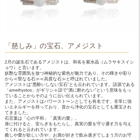
「慈しみ」の宝石、アメジスト
2月の誕生石であるアメジストは、和名を紫水晶（ムラサキスイシ
ョウ）と言います。
妖艶な雰囲気を放つ神秘的な紫色が魅力であり、その輝きや彩り
から≪聖なる石≫≪高貴な石≫と呼ばれていました。
アメジストは“悪酔いしない宝石”とも云われています。語源である
「amethystos」がギリシャ語で“酒に酔わない”という意味をもっ
ていることからそのように云い伝えられています。
また、アメジストはパワーストーンとしても有名です。非常に強
いエネルギーを持っており、昔から浄化の宝石としても重宝され
てきました。
石言葉は「心の平和」「真実の愛」。
身に付けると、安らぎをもたらし、真実の愛を守り通す力を与え
てくれると云われています。
癒しや愛が欲しい方や、お酒が好きで飲み過ぎてしまう方のお守