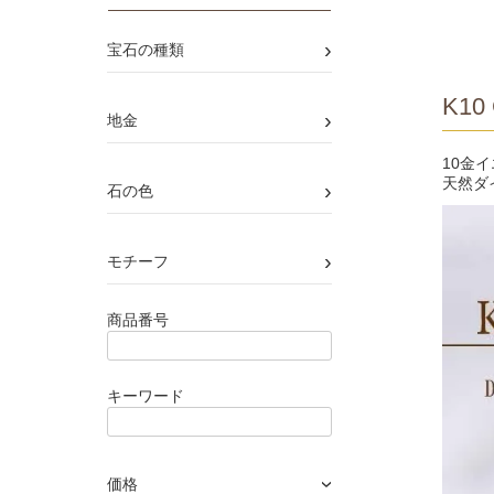
›
宝石の種類
K10 
›
地金
10金
天然ダ
›
石の色
›
モチーフ
商品番号
キーワード
価格
›