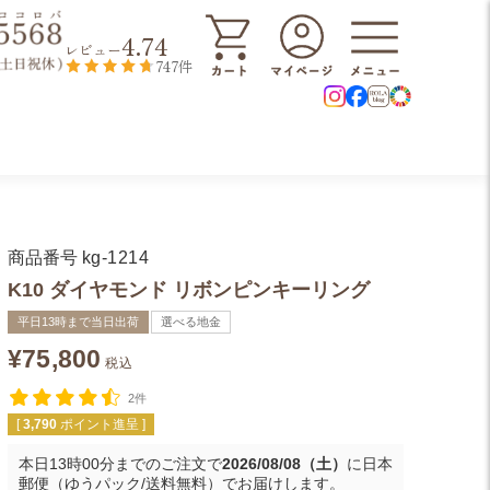
4.74
レビュー
747件
商品番号
kg-1214
K10 ダイヤモンド リボンピンキーリング
平日13時まで当日出荷
選べる地金
¥
75,800
税込
2件
[
3,790
ポイント進呈 ]
本日
13時00分
までのご注文で
2026/08/08（土）
に
日本
郵便（ゆうパック/送料無料）
でお届けします。