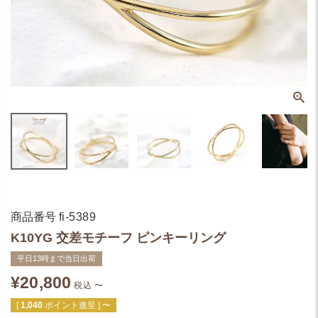
商品番号
fi-5389
K10YG 交差モチーフ ピンキーリング
平日13時まで当日出荷
¥
20,800
税込
〜
[
1,040
ポイント進呈 ]
〜