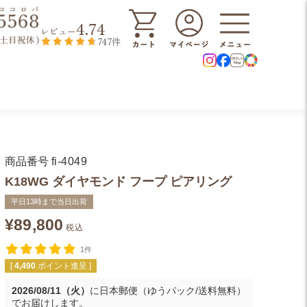
4.74
レビュー
747件
商品番号
fi-4049
K18WG ダイヤモンド フープ ピアリング
平日13時まで当日出荷
¥
89,800
税込
1件
[
4,490
ポイント進呈 ]
2026/08/11（火）
に
日本郵便（ゆうパック/送料無料）
でお届けします。