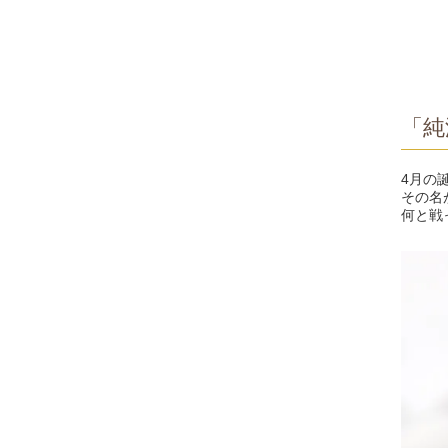
「純
4月の
その名
何と戦