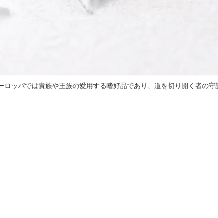
ーロッパでは貴族や王族の愛用する嗜好品であり、道を切り開く者の守