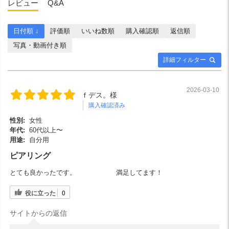
レビュー
Q&A
日付順 ↓
評価順
いいね数順
購入確認順
返信順
写真・動画付き順
詳細フィルター
2026-03-10
ｆデス。様
購入確認済み
性別:
女性
年代:
60代以上〜
用途:
自分用
ピアリング
とても良かったです。 満足してます！
役に立った
0
サイトからの返信