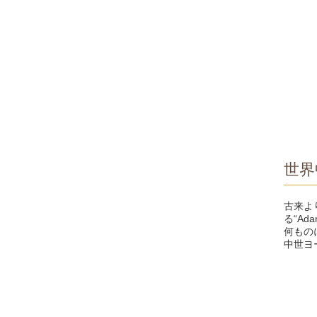
世界
古来よ
る“Ad
何もの
中世ヨ