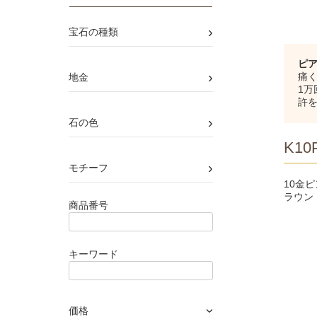
›
宝石の種類
ピ
›
痛く
地金
1
許
›
石の色
K10P
›
モチーフ
10金
ラウン
商品番号
キーワード
価格
›