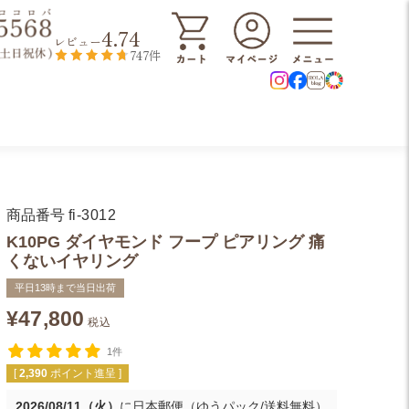
4.74
レビュー
747件
商品番号
fi-3012
K10PG ダイヤモンド フープ ピアリング 痛
くないイヤリング
平日13時まで当日出荷
¥
47,800
税込
1件
[
2,390
ポイント進呈 ]
2026/08/11（火）
に
日本郵便（ゆうパック/送料無料）